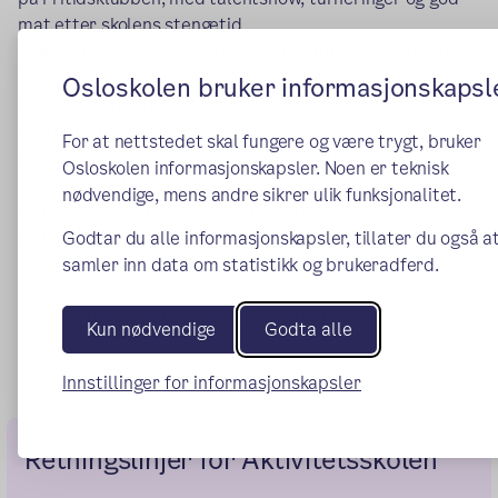
mat etter skolens stengetid.
Velkommen til oss på Aktivitetsskolen/Fritidsklubben
Tåsen!
Osloskolen bruker informasjonskapsl
Følg oss gjerne på Instagram for et lite innblikk i
(ekstern lenke)
hverdagen:
Tasen_skole
For at nettstedet skal fungere og være trygt, bruker
Her finner du informasjon om priser og betaling i
Osloskolen informasjonskapsler. Noen er teknisk
Aktivitetsskolen:
nødvendige, mens andre sikrer ulik funksjonalitet.
https://www.oslo.kommune.no/skole-og-
(ekstern le
Godtar du alle informasjonskapsler, tillater du også at
utdanning/aktivitetsskolen/pris-og-betaling/
samler inn data om statistikk og brukeradferd.
Publisert:
23.10.2017
Endret:
27.01.2026
Kun nødvendige
Godta alle
Innstillinger for informasjonskapsler
Retningslinjer for Aktivitetsskolen