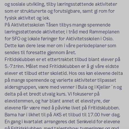
og sosiale utvikling, tilby læringsstøttende aktiviteter
som er strukturerte og forutsigbare, samt gi rom for
fysisk aktivitet og lek.
På Aktivitetsskolen Tåsen tilbys mange spennende
læringsstøttende aktiviteter, i tråd med Rammeplanen
for SFO og lokale føringer for Aktivitetsskolen i Oslo.
Dette kan dere lese mer om i våre periodeplaner som
sendes til foresatte gjennom året.
Fritidsklubben er et ettertraktet tilbud blant elever på
5.-7.trinn. Målet med Fritidsklubben er å gi våre eldste
elever et tilbud etter skoletid. Hos oss kan elevene delta
på mange spennende og varierte aktiviteter tilpasset
aldersgruppen, være med venner i Bula og i Kjeller´n og
delta på et bredt utvalg kurs. Vi fokuserer på
elevstemmen, og har blant annet et elevstyre, der
elevene får være med å påvirke livet på Fritidsklubben.
Barna har i likhet til på AKS et tilbud til 17.00 hver dag.
En gang i kvartalet arrangeres det Senkveld for elevene
på Fritidsklubben, med talentshow, turneringer og god