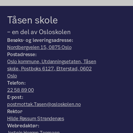
Tåsen skole
– en del av Osloskolen
Besøks- og leveringsadresse:
Nordbergveien 15, 0875 Oslo
Postadresse:
Oslo kommune, Utdanningsetaten, Tåsen
skole, Postboks 6127, Etterstad, 0602
Oslo
Telefon:
22 58 89 00
E-post:
postmottak.Tasen@osloskolen.no
Rektor
Hilde Røssum Strandenæs
Webredaktør:
Jostein Horgen Tenmann