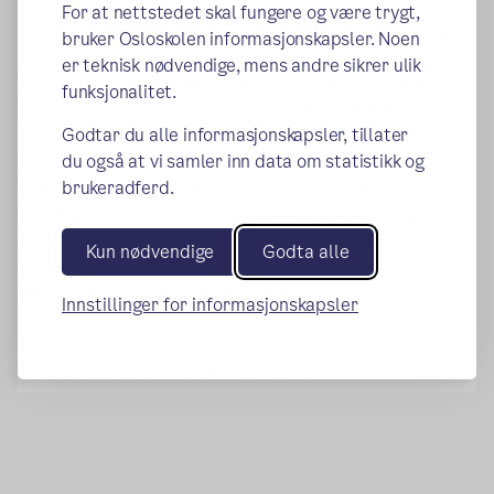
For at nettstedet skal fungere og være trygt,
Grunnleggende ferdigheter og tidlig
bruker Osloskolen informasjonskapsler. Noen
innsats
er teknisk nødvendige, mens andre sikrer ulik
Vi er opptatt av grunnleggende ferdigheter og tidlig
funksjonalitet.
innsats, både faglig og sosialt. Aktivitetsskolen
gjennomfører aktiviteter som støtter læringen.
Godtar du alle informasjonskapsler, tillater
Tåsen skole har godt kvalifiserte lærere og
du også at vi samler inn data om statistikk og
barneveiledere som bidrar til elevenes faglige og sosiale
brukeradferd.
utvikling. Vi har et mestringsteam bestående av gode
spesialpedagoger som også er en del av laget rundt
Kun nødvendige
Godta alle
elevene.
Her kan du laste ned presentasjonsplan
Innstillinger for informasjonskapsler
Publisert:
08.04.2015
Endret:
09.10.2025