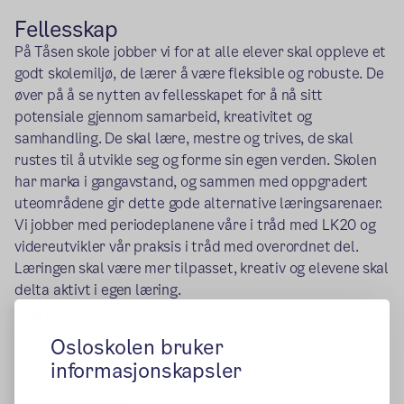
Fellesskap
På Tåsen skole jobber vi for at alle elever skal oppleve et
godt skolemiljø, de lærer å være fleksible og robuste. De
øver på å se nytten av fellesskapet for å nå sitt
potensiale gjennom samarbeid, kreativitet og
samhandling. De skal lære, mestre og trives, de skal
rustes til å utvikle seg og forme sin egen verden. Skolen
har marka i gangavstand, og sammen med oppgradert
uteområdene gir dette gode alternative læringsarenaer.
Vi jobber med periodeplanene våre i tråd med LK20 og
videreutvikler vår praksis i tråd med overordnet del.
Læringen skal være mer tilpasset, kreativ og elevene skal
delta aktivt i egen læring.
Læringsbrett
Alle elever har eget læringsbrett som skal gi en ekstra
Osloskolen bruker
dimensjon for læringen. Dette gir god støtte for de nye
informasjonskapsler
lærebøkene som i tillegg til å være en fysisk bok har
digitale ressurser.