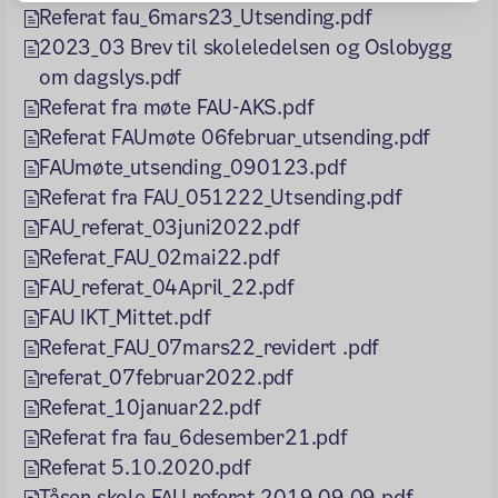
Referat fau_6mars23_Utsending.pdf
2023_03 Brev til skoleledelsen og Oslobygg
om dagslys.pdf
Referat fra møte FAU-AKS.pdf
Referat FAUmøte 06februar_utsending.pdf
FAUmøte_utsending_090123.pdf
Referat fra FAU_051222_Utsending.pdf
FAU_referat_03juni2022.pdf
Referat_FAU_02mai22.pdf
FAU_referat_04April_22.pdf
FAU IKT_Mittet.pdf
Referat_FAU_07mars22_revidert .pdf
referat_07februar2022.pdf
Referat_10januar22.pdf
Referat fra fau_6desember21.pdf
Referat 5.10.2020.pdf
Tåsen skole FAU referat 2019.09.09.pdf