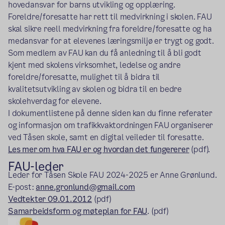
hovedansvar for barns utvikling og opplæring.
Foreldre/foresatte har rett til medvirkning i skolen. FAU
skal sikre reell medvirkning fra foreldre/foresatte og ha
medansvar for at elevenes læringsmiljø er trygt og godt.
Som medlem av FAU kan du få anledning til å bli godt
kjent med skolens virksomhet, ledelse og andre
foreldre/foresatte, mulighet til å bidra til
kvalitetsutvikling av skolen og bidra til en bedre
skolehverdag for elevene.
I dokumentlistene på denne siden kan du finne referater
og informasjon om trafikkvaktordningen FAU organiserer
ved Tåsen skole, samt en digital veileder til foresatte.
Les mer om hva FAU er og hvordan det fungererer
(pdf).
FAU-leder
Leder for Tåsen Skole FAU 2024-2025 er Anne Grønlund.
E-post:
anne.gronlund@gmail.com
Vedtekter 09.01.2012
(pdf)
Samarbeidsform og møteplan for FAU
. (pdf)