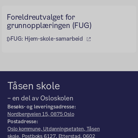
Foreldreutvalget for
grunnopplæringen (FUG)
(ekstern lenke)
FUG: Hjem-skole-samarbeid
Tåsen skole
– en del av Osloskolen
Besøks- og leveringsadresse:
Nordbergveien 15, 0875 Oslo
Postadresse:
Oslo kommune, Utdanningsetaten, Tåsen
skole, Postboks 6127, Etterstad, 0602