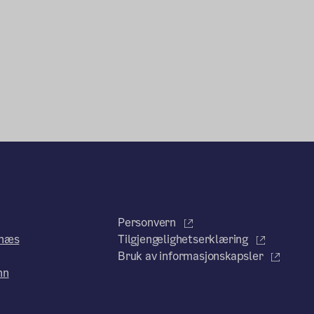
Personvern
enæs
Tilgjengelighetserklæring
Bruk av informasjonskapsler
nn