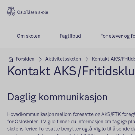
Tåsen skole
Om skolen
Fagtilbud
For elever og f
Hovedseksjon
Forsiden
Aktivitetsskolen
Kontakt AKS/Fritid
Kontakt AKS/Fritidskl
Daglig kommunikasjon
Hovedkommunikasjon mellom foresatte og AKS/FTK foregår 
for Osloskolen. I Vigilo finner du informasjon om faglige pl
skolens ferier. Foresatte benytter også Vigilo til å sende 