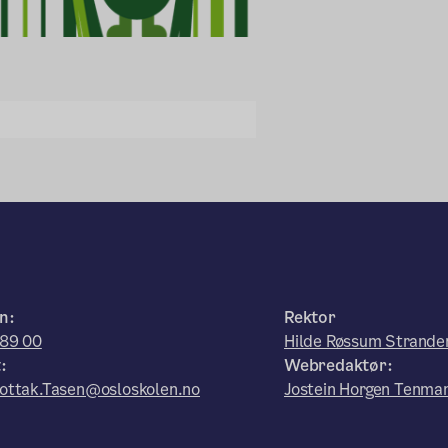
n:
Rektor
 89 00
Hilde Røssum Strand
:
Webredaktør:
ottak.Tasen@osloskolen.no
Jostein Horgen Tenma