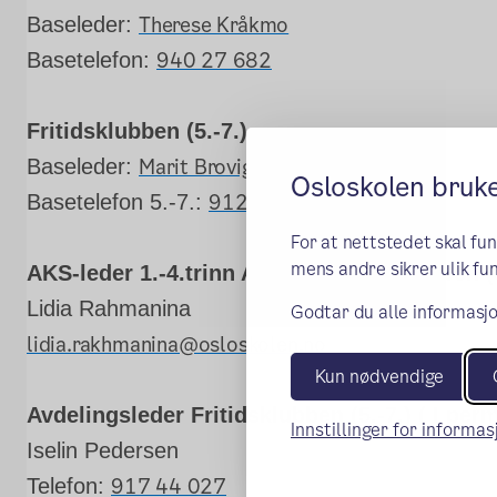
Therese Kråkmo
Baseleder:
940 27 682
Basetelefon:
Fritidsklubben (5.-7.)
Marit Brovig
Baseleder:
Osloskolen bruk
912 41 919
Basetelefon 5.-7.:
For at nettstedet skal fu
mens andre sikrer ulik fun
AKS-leder 1.-4.trinn AKS og Fritidsklubben (5
Lidia Rahmanina
Godtar du alle informasjo
lidia.rakhmanina@osloskolen.no
Kun nødvendige
Avdelingsleder Fritidsklubben (5.-7.) ( I per
Innstillinger for informa
Iselin Pedersen
917 44 027
Telefon: