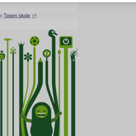
(ekstern lenke)
n:
Tasen_skole