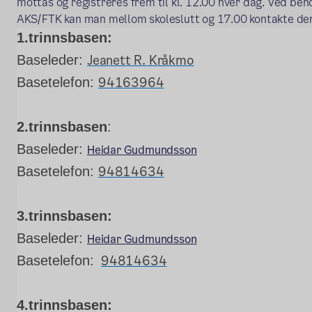
mottas og registreres frem til kl. 12.00 hver dag. Ved behov
AKS/FTK kan man mellom skoleslutt og 17.00 kontakte den
1.trinnsbasen:
Jeanett R. Kråkmo
Baseleder:
94163964
Basetelefon:
2.trinnsbasen
:
Baseleder:
Heidar Gudmundsson
94814634
Basetelefon:
3.trinnsbasen:
Baseleder:
Heidar Gudmundsson
94814634
Basetelefon:
4.trinnsbasen: