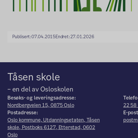
Publisert:
07.04.2015
Endret:
27.01.2026
Tåsen skole
– en del av Osloskolen
Besøks- og leveringsadresse:
Telefo
Nordbergveien 15, 0875 Oslo
22 58
Postadresse:
E-post
Oslo kommune, Utdanningsetaten, Tåsen
postm
skole, Postboks 6127, Etterstad, 0602
Oslo