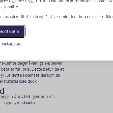
ngere og være trygt, bruker Osloskolen informasjonskapsler. N
inneklemte feriedager.
ksjonalitet.
sdager inntil to dager i året.
timer må du søke om heltidsplass.
nskapsler, tillater du også at vi samler inn data om statistikk
)
Godta alle
et gjelder etter skoletid. Skolen
sjonskapsler
 ferier).
sklubben)
nneklemte dager i vanlige skoleuker.
betaler full pris. Dette betyr da at
 Fyll ut dette skjemaet dersom du
aktivitetsskole.docx
id
nger i året. Det gjelder fra 1.
1. august, med siste