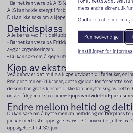
For at nettstedet skal fu
- Barnet kan være på AKS ½ dag ved planleggingsdager og 
mens andre sikrer ulik fun
AKS kan holde stengt i forbindelse med skolens planlegging
Du kan ikke søke om å kjøpe utvidet tid. Trenger du flere 
Godtar du alle informasjo
Deltidsplass (Fritidsklubben
Alle barna ved Fritidsklubben har deltidsplass:
Kun nødvendige
- Barnet kan være på Fritidsklubben 12 timer i uken. Tilbud
avgjør organiseringen.
Innstillinger for informa
- Du kan søke om å kjøpe utvidet tid (f.eks i forbindelse med
Kjøp av ekstra timer (Fritid
Ved behov er det mulig å kjøpe utvidet tid i ferieuker, og i
Pris per time er 41 kroner, dette gjelder for foresatte som 
de som har gratis kjernetid ikke kan benytte seg av dette.
ønsker å kjøpe ekstra timer:
k
jop-av-utvidet-tid-pa-tasen-
Endre mellom heltid og delt
Du kan søke om å bytte mellom heltids og deltidsplass to ga
januar, med siste oppsigelsesfrist 30. november, eller fra 
oppsigelsesfrist 30. juni.