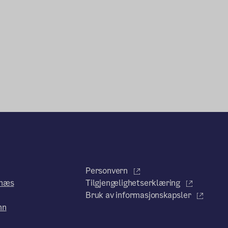
Personvern
enæs
Tilgjengelighetserklæring
Bruk av informasjonskapsler
nn