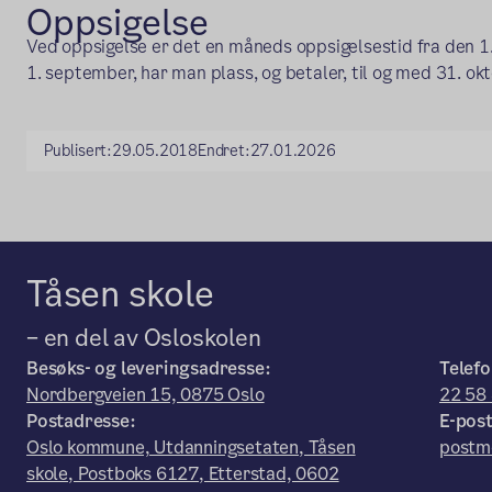
Oppsigelse
Ved oppsigelse er det en måneds oppsigelsestid fra den 1
1. september, har man plass, og betaler, til og med 31. okt
Publisert:
29.05.2018
Endret:
27.01.2026
Tåsen skole
– en del av Osloskolen
Besøks- og leveringsadresse:
Telefo
Nordbergveien 15, 0875 Oslo
22 58
Postadresse:
E-post
Oslo kommune, Utdanningsetaten, Tåsen
postm
skole, Postboks 6127, Etterstad, 0602