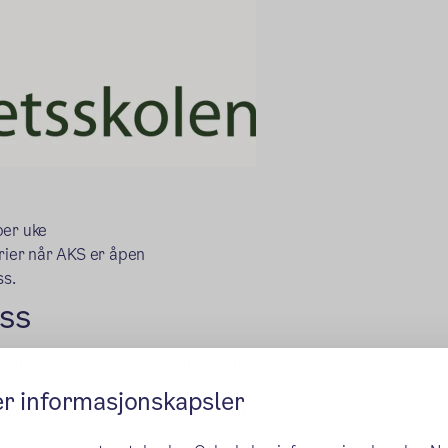
per uke
erier når AKS er åpen
ss.
ass
r timene jevnt ut over uken og kun
er informasjonskapsler
 bestemmer hvilke dager barnet kan