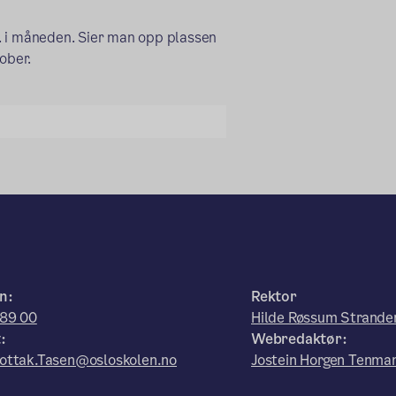
. i måneden. Sier man opp plassen
ober.
n:
Rektor
 89 00
Hilde Røssum Strand
:
Webredaktør:
ottak.Tasen@osloskolen.no
Jostein Horgen Tenma