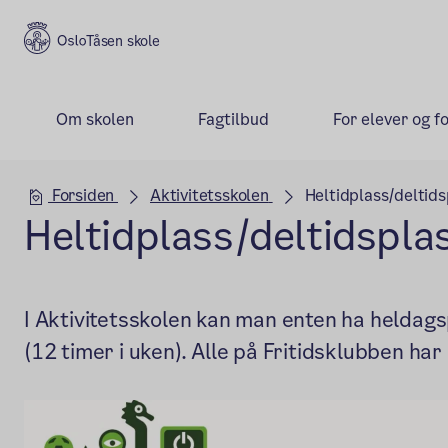
Tåsen skole
Om skolen
Fagtilbud
For elever og f
Hovedseksjon
Forsiden
Aktivitetsskolen
Heltidplass/deltids
Heltidplass/deltidsplas
I Aktivitetsskolen kan man enten ha heldags
(12 timer i uken). Alle på Fritidsklubben ha