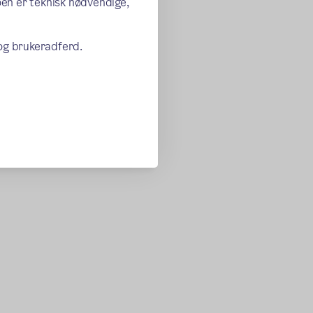
oen er teknisk nødvendige,
 og brukeradferd.