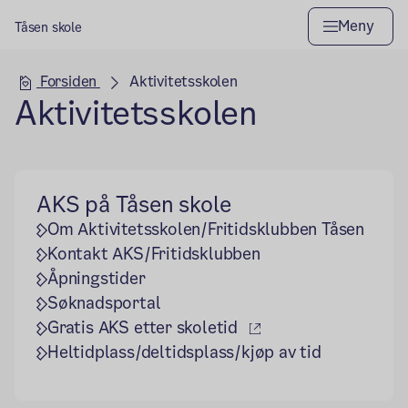
Meny
Tåsen skole
Hovedseksjon
Forsiden
Aktivitetsskolen
Aktivitetsskolen
AKS på Tåsen skole
Om Aktivitetsskolen/Fritidsklubben Tåsen
Kontakt AKS/Fritidsklubben
Åpningstider
Søknadsportal
(ekstern lenke)
Gratis AKS etter skoletid
Heltidplass/deltidsplass/kjøp av tid