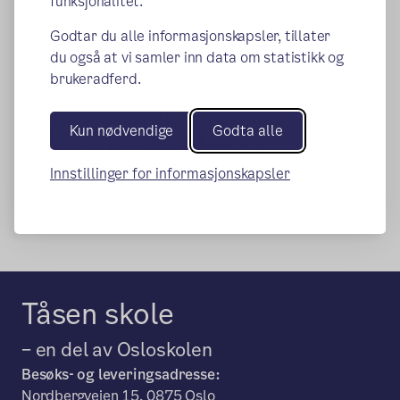
funksjonalitet.
Godtar du alle informasjonskapsler, tillater
Aktivitetsskolen i Oslo
du også at vi samler inn data om statistikk og
(ekstern lenke)
Hva er Aktivitetsskolen
brukeradferd.
(ekstern lenke)
Priser
(ekstern le
Heldagsplass eller halvdagsplass
Kun nødvendige
Godta alle
(ekstern lenke)
Søk om plass for ditt barn
(ekstern lenke)
Oppsigelse av plass
Innstillinger for informasjonskapsler
Tåsen skole
– en del av Osloskolen
Besøks- og leveringsadresse:
Nordbergveien 15, 0875 Oslo