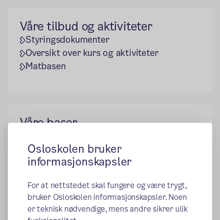
Våre tilbud og aktiviteter
Styringsdokumenter
Oversikt over kurs og aktiviteter
Matbasen
Våre baser
1. trinn
Osloskolen bruker
2. trinn
informasjonskapsler
3. trinn
4. trinn
For at nettstedet skal fungere og være trygt,
Fritidsklubben 5.-7.trinn
bruker Osloskolen informasjonskapsler. Noen
er teknisk nødvendige, mens andre sikrer ulik