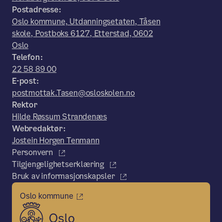
Postadresse:
Oslo kommune, Utdanningsetaten, Tåsen
skole, Postboks 6127, Etterstad, 0602
Oslo
Telefon:
22 58 89 00
E-post:
postmottak.Tasen@osloskolen.no
Rektor
Hilde Røssum Strandenæs
Webredaktør:
Jostein Horgen Tenmann
Personvern
Tilgjengelighetserklæring
Bruk av informasjonskapsler
Oslo kommune