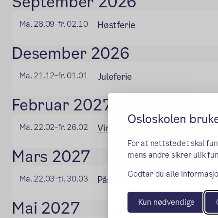
September 2026
Ma. 28.09
fr. 02.10
Høstferie
–
Desember 2026
Ma. 21.12
fr. 01.01
Juleferie
–
Februar 2027
Osloskolen bruk
Ma. 22.02
fr. 26.02
Vinterferie
–
For at nettstedet skal fu
Mars 2027
mens andre sikrer ulik fun
Godtar du alle informasjo
Ma. 22.03
ti. 30.03
Påskeferie 2027
–
Kun nødvendige
Mai 2027