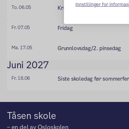
Innstillinger for informa
To. 06.05
Kristi Himmelfartsdag
Fr. 07.05
Fridag
Ma. 17.05
Grunnlovsdag/2. pinsedag
Juni 2027
Fr. 18.06
Siste skoledag før sommerfer
Tåsen skole
– en del av Osloskolen